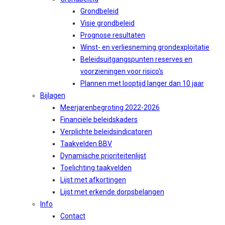
Grondbeleid
Visie grondbeleid
Prognose resultaten
Winst- en verliesneming grondexploitatie
Beleidsuitgangspunten reserves en
voorzieningen voor risico's
Plannen met looptijd langer dan 10 jaar
Bijlagen
Meerjarenbegroting 2022-2026
Financiële beleidskaders
Verplichte beleidsindicatoren
Taakvelden BBV
Dynamische prioriteitenlijst
Toelichting taakvelden
Lijst met afkortingen
Lijst met erkende dorpsbelangen
Info
Contact