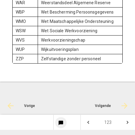
WAR
Weerstandsdeel Algemene Reserve
WBP
Wet Bescherming Persoonsgegevens
WMO
Wet Maatschappelijke Ondersteuning
WSW
Wet Sociale Werkvoorziening
WVS
Werkvoorzieningschap
WUP
Wijkuitvoeringsplan
ZZP
Zelfstandige zonder personeel
Vorige
Volgende
keyboard_arrow_left
keyboard_arrow_right
© Inergy
|
Privacy statement
|
Sitemap
123
chat_bubble