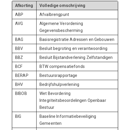
Afkorting
Volledige omschrijving
ABP
Afvalbrengpunt
AVG
Algemene Verordening
Gegevensbescherming
BAG
Basisregistratie Adressen en Gebouwen
BBV
Besluit begroting en verantwoording
BBZ
Besluit Bijstandverlening Zelfstandigen
BCF
BTW compensatiefonds
BERAP
Bestuursrapportage
BHV
Bedrijfshulpverlening
BIBOB
Wet Bevordering
Integriteitsbeoordelingen Openbaar
Bestuur
BIG
Baseline Informatiebeveiliging
Gemeenten