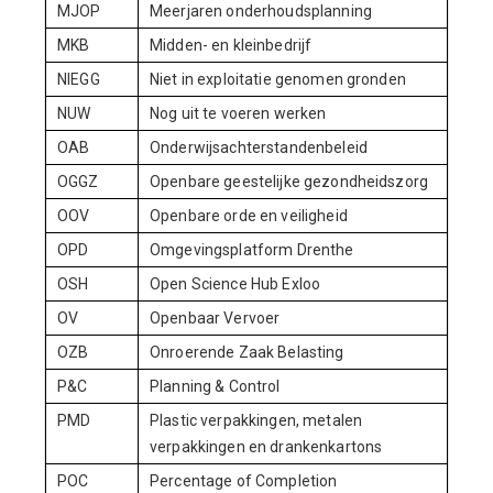
MJOP
Meerjaren onderhoudsplanning
MKB
Midden- en kleinbedrijf
NIEGG
Niet in exploitatie genomen gronden
NUW
Nog uit te voeren werken
OAB
Onderwijsachterstandenbeleid
OGGZ
Openbare geestelijke gezondheidszorg
OOV
Openbare orde en veiligheid
OPD
Omgevingsplatform Drenthe
OSH
Open Science Hub Exloo
OV
Openbaar Vervoer
OZB
Onroerende Zaak Belasting
P&C
Planning & Control
PMD
Plastic verpakkingen, metalen
verpakkingen en drankenkartons
POC
Percentage of Completion