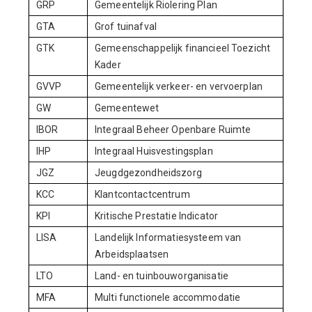
GRP
Gemeentelijk Riolering Plan
GTA
Grof tuinafval
GTK
Gemeenschappelijk financieel Toezicht
Kader
GVVP
Gemeentelijk verkeer- en vervoerplan
GW
Gemeentewet
IBOR
Integraal Beheer Openbare Ruimte
IHP
Integraal Huisvestingsplan
JGZ
Jeugdgezondheidszorg
KCC
Klantcontactcentrum
KPI
Kritische Prestatie Indicator
LISA
Landelijk Informatiesysteem van
Arbeidsplaatsen
LTO
Land- en tuinbouworganisatie
MFA
Multi functionele accommodatie