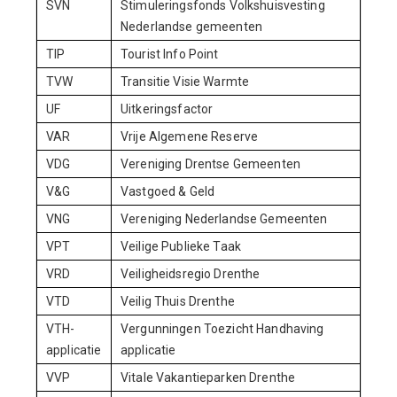
SVN
Stimuleringsfonds Volkshuisvesting
Nederlandse gemeenten
TIP
Tourist Info Point
TVW
Transitie Visie Warmte
UF
Uitkeringsfactor
VAR
Vrije Algemene Reserve
VDG
Vereniging Drentse Gemeenten
V&G
Vastgoed & Geld
VNG
Vereniging Nederlandse Gemeenten
VPT
Veilige Publieke Taak
VRD
Veiligheidsregio Drenthe
VTD
Veilig Thuis Drenthe
VTH-
Vergunningen Toezicht Handhaving
applicatie
applicatie
VVP
Vitale Vakantieparken Drenthe