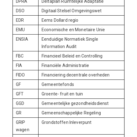
DPRA
Deltaplan Ruimtelijke Adaptatie
DSO
Digitaal Stelsel Omgevingswet
EDR
Eems Dollard regio
EMU
Economische en Monetaire Unie
ENSIA
Eenduidige Normatiek Single
Information Audit
FBC
Financieel Beleid en Controlling
FIA
Financiële Administratie
FIDO
Financiering decentrale overheden
GF
Gemeentefonds
GFT
Groente- fruit en tuin
GGD
Gemeentelijke gezondheidsdienst
GR
Gemeenschappelijke Regeling
GRIP
Grondstoffen Inleverpunt
wagen