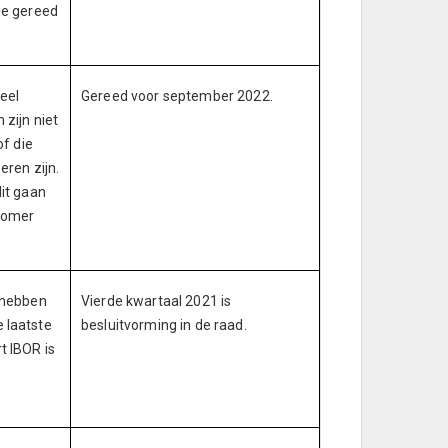
ie gereed
eel
Gereed voor september 2022.
zijn niet
of die
eren zijn.
dit gaan
 zomer
 hebben
Vierde kwartaal 2021 is
 laatste
besluitvorming in de raad.
t IBOR is