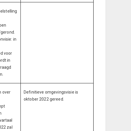
elstelling
rpen
fgerond.
visie: in
ed voor
rdt in
vraagd
n.
 over
Definitieve omgevingsvisie is
oktober 2022 gereed.
ept
n
wartaal
022 zal