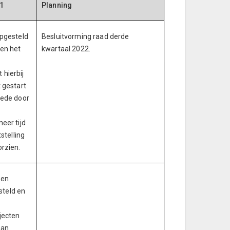
1
Planning
opgesteld
Besluitvorming raad derde
en het
kwartaal 2022.
hierbij
 gestart
Mede door
eer tijd
stelling
rzien.
een
teld en
jecten
aan