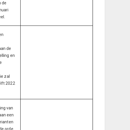
n de
nuari
el.
en
aan de
lling en
e
ie zal
lft 2022
ing van
aan een
arianten
de orde.