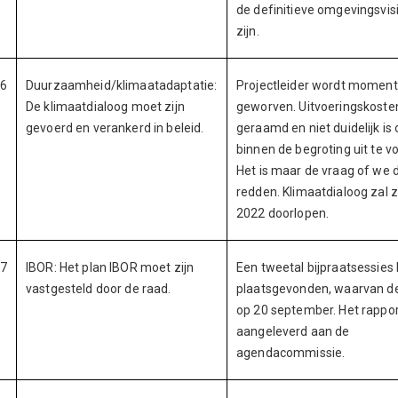
de definitieve omgevingsvis
zijn.
6
Duurzaamheid/klimaatadaptatie:
Projectleider wordt moment
De klimaatdialoog moet zijn
geworven. Uitvoeringskosten 
gevoerd en verankerd in beleid.
geraamd en niet duidelijk is 
binnen de begroting uit te vo
Het is maar de vraag of we 
redden. Klimaatdialoog zal
2022 doorlopen.
7
IBOR: Het plan IBOR moet zijn
Een tweetal bijpraatsessies
vastgesteld door de raad.
plaatsgevonden, waarvan de
op 20 september. Het rappor
aangeleverd aan de
agendacommissie.