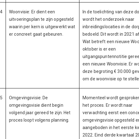
4
Woonvisie: Er dient een
In de toelichting van deze do
uitvoeringsplan te zijn opgesteld
wordt het onderzoek naar
waarin per kern is uitgewerkt wat
inbreidingslocaties in de do
er concreet gaat gebeuren.
bedoeld. Dit wordt in 2021 a
Wat betreft een nieuwe Woon
oktober is er een
uitgangspuntennotitie gere
een nieuwe Woonvisie. Er wo
deze begroting € 30.000 ge
om de woonvisie op te stelle
5
Omgevingsvisie: De
Momenteel wordt gesproken
omgevingsvisie dient begin
het proces. Er wordt naar
volgend jaar gereed te zijn. Het
verwachting eerst een conc
proces loopt volgens planning.
omgevingsvisie opgesteld e
aangeboden in het eerste k
2022. Eind derde kwartaal 2