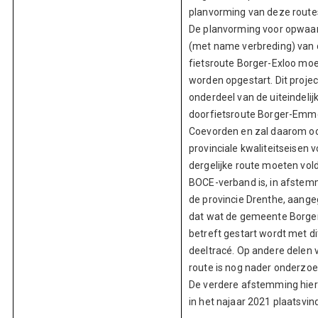
planvorming van deze route
De planvorming voor opwaa
(met name verbreding) van 
fietsroute Borger-Exloo mo
worden opgestart. Dit project
onderdeel van de uiteindelij
doorfietsroute Borger-Emm
Coevorden en zal daarom o
provinciale kwaliteitseisen 
dergelijke route moeten vold
BOCE-verband is, in afste
de provincie Drenthe, aang
dat wat de gemeente Borge
betreft gestart wordt met di
deeltracé. Op andere delen 
route is nog nader onderzoe
De verdere afstemming hier
in het najaar 2021 plaatsvin