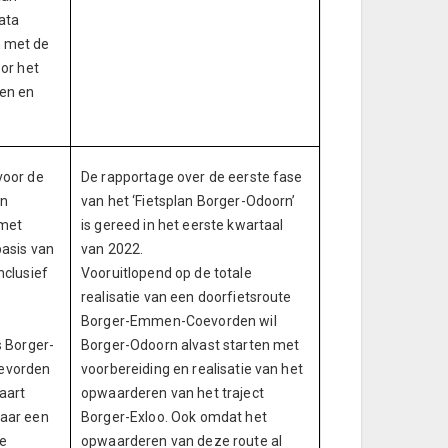
ata
n met de
oor het
jen en
voor de
De rapportage over de eerste fase
an
van het ‘Fietsplan Borger-Odoorn’
 met
is gereed in het eerste kwartaal
basis van
van 2022.
nclusief
Vooruitlopend op de totale
realisatie van een doorfietsroute
Borger-Emmen-Coevorden wil
s Borger-
Borger-Odoorn alvast starten met
evorden
voorbereiding en realisatie van het
aart
opwaarderen van het traject
naar een
Borger-Exloo. Ook omdat het
de
opwaarderen van deze route al