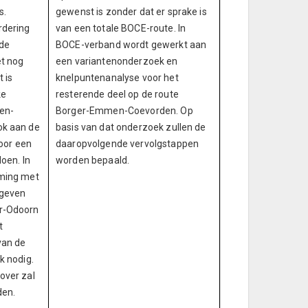
s.
gewenst is zonder dat er sprake is
rdering
van een totale BOCE-route. In
de
BOCE-verband wordt gewerkt aan
et nog
een variantenonderzoek en
 is
knelpuntenanalyse voor het
ke
resterende deel op de route
en-
Borger-Emmen-Coevorden. Op
ok aan de
basis van dat onderzoek zullen de
voor een
daaropvolgende vervolgstappen
oen. In
worden bepaald.
mming met
egeven
r-Odoorn
t
van de
k nodig.
over zal
den.