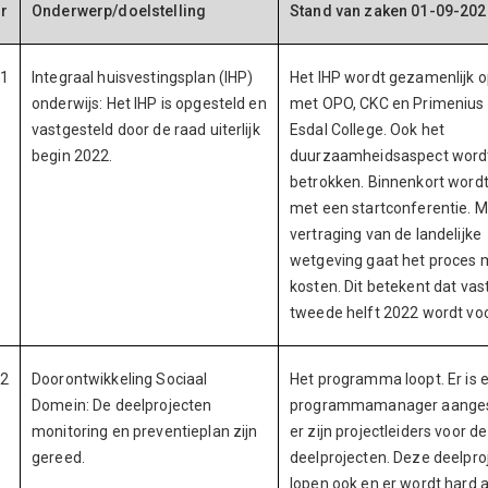
r
Onderwerp/doelstelling
Stand van zaken 01-09-202
1
Integraal huisvestingsplan (IHP)
Het IHP wordt gezamenlijk 
onderwijs: Het IHP is opgesteld en
met OPO, CKC en Primenius 
vastgesteld door de raad uiterlijk
Esdal College. Ook het
begin 2022.
duurzaamheidsaspect wordt 
betrokken. Binnenkort wordt
met een startconferentie. 
vertraging van de landelijke
wetgeving gaat het proces m
kosten. Dit betekent dat vast
tweede helft 2022 wordt voo
2
Doorontwikkeling Sociaal
Het programma loopt. Er is 
Domein: De deelprojecten
programmamanager aanges
monitoring en preventieplan zijn
er zijn projectleiders voor de
gereed.
deelprojecten. Deze deelpro
lopen ook en er wordt hard 