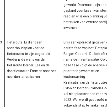
gewerkt. Daarnaast zijn er d
gepland voor bijeenkomste
raad en er is een planning v
betrekken van externe parti
inwoners.
3
Fietsroute: Er dient een
Er is een opdracht gegeven 
onderhoudsplan voor de
eerste fase van het ‘Fietspl
fietsroutes te zijn opgesteld.
Borger-Odoorn’. Dit betreft
Verder is de wens om de
name de inventarisatie. Op 
fietsroute Borger-Ees en de
deze fase volgt de analyse i
doorfietsroute Emmen naar het
prioriteringsvoorstel en
noorden te realiseren.
kostenraming.
Realisatie van de fietsroute
Exloo en Borger-Emmen-Co
zal niet plaatsvinden voor m
2022. Wel wordt gestreefd 
volgende stap te maken in 