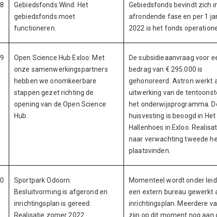
8
Gebiedsfonds Wind: Het
Gebiedsfonds bevindt zich i
gebiedsfonds moet
afrondende fase en per 1 ja
functioneren.
2022 is het fonds operatione
9
Open Science Hub Exloo: Met
De subsidieaanvraag voor e
onze samenwerkingspartners
bedrag van € 295.000 is
hebben we onomkeerbare
gehonoreerd. Astron werkt 
stappen gezet richting de
uitwerking van de tentoonste
opening van de Open Science
het onderwijsprogramma. D
Hub.
huisvesting is beoogd in Het
Hallenhoes in Exloo. Realisat
naar verwachting tweede he
plaatsvinden.
0
Sportpark Odoorn:
Momenteel wordt onder leid
Besluitvorming is afgerond en
een extern bureau gewerkt 
inrichtingsplan is gereed.
inrichtingsplan. Meerdere v
Realisatie zomer 2022.
zijn op dit moment nog aan 