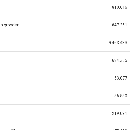
810.616
en gronden
847.351
9.463.433
684.355
53.077
56.550
219.091