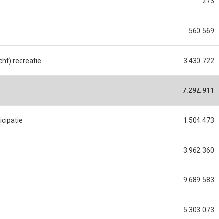
273
560.569
ht) recreatie
3.430.722
7.292.911
cipatie
1.504.473
3.962.360
9.689.583
5.303.073