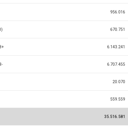
956.016
O)
670.751
8+
6.143.241
8-
6.707.455
20.070
559.559
35.516.581