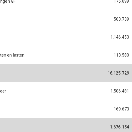
ringen GF
175.699
503.739
1.146.453
ten en lasten
113.580
16.125.729
weer
1.506.481
d
169.673
1.676.154