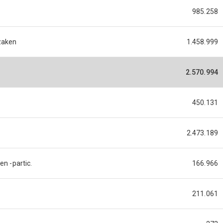
985.258
gzaken
1.458.999
2.570.994
450.131
2.473.189
en -partic.
166.966
211.061