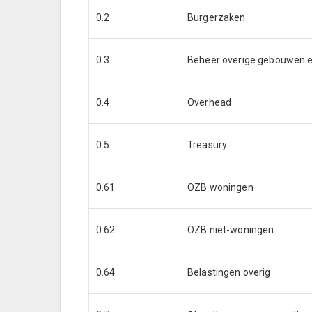
0.2
Burgerzaken
0.3
Beheer overige gebouwen 
0.4
Overhead
0.5
Treasury
0.61
OZB woningen
0.62
OZB niet-woningen
0.64
Belastingen overig