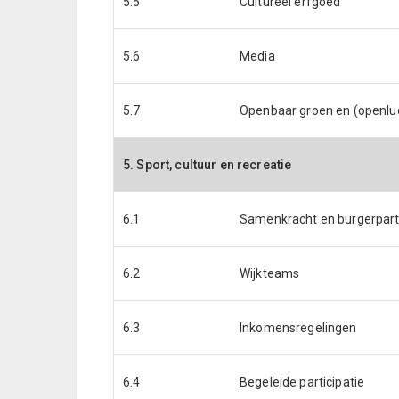
5.5
Cultureel erfgoed
5.6
Media
5.7
Openbaar groen en (openluc
5. Sport, cultuur en recreatie
6.1
Samenkracht en burgerparti
6.2
Wijkteams
6.3
Inkomensregelingen
6.4
Begeleide participatie