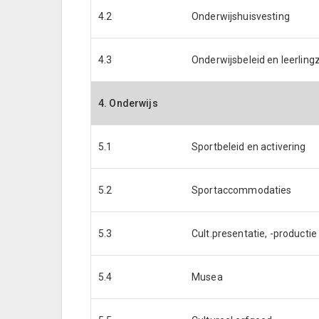
4.2
Onderwijshuisvesting
4.3
Onderwijsbeleid en leerlin
4. Onderwijs
5.1
Sportbeleid en activering
5.2
Sportaccommodaties
5.3
Cult.presentatie, -productie 
5.4
Musea