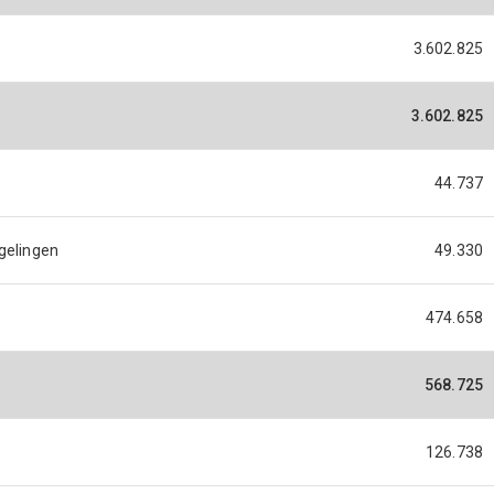
3.602.825
3.602.825
44.737
egelingen
49.330
474.658
568.725
126.738