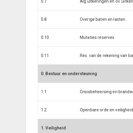
0.7
Alg.uitkeringen en ov. uitke
0.8
Overige baten en lasten
0.10
Mutaties reserves
0.11
Res. van de rekening van ba
0. Bestuur en ondersteuning
1.1
Crisisbeheersing en brand
1.2
Openbare orde en veilighei
1. Veiligheid